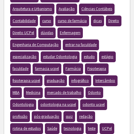
Arquitetura e Urbanismo
Avaliação
Ciências Contábeis
Contabilidade
curso
curso de farmácia
dicas
Direito
Direito UCPel
dúvidas
Enfermagem
Engenharia de Computação
entrar na faculdade
especialização
estudar Odontologia
estudo
estágio
faculdade
farmacia ucpel
Farmácia
Fisioterapia
fisioterapia ucpel
graduação
infográfico
Intercâmbio
MBA
Medicina
mercado de trabalho
Odonto
Odontologia
odontologia na ucpel
odonto ucpel
profissão
pós-graduação
quiz
redação
rotina de estudos
Saúde
tecnologia
teste
UCPel