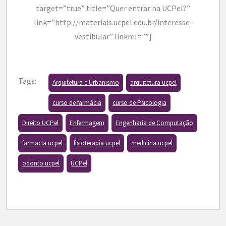
target=”true” title=”Quer entrar na UCPel?”
link=”http://materiais.ucpel.edu.br/interesse-
vestibular” linkrel=””]
Tags:
Arquitetura e Urbanismo
arquitetura ucpel
curso de farmácia
curso de Psicologia
Direito UCPel
Enfermagem
Engenharia de Computação
farmacia ucpel
fisioterapia ucpel
medicina ucpel
odonto ucpel
UCPel