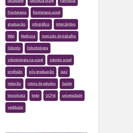
faculdade
farmacia ucpel
Farmácia
Fisioterapia
fisioterapia ucpel
graduação
infográfico
Intercâmbio
MBA
Medicina
mercado de trabalho
Odonto
Odontologia
odontologia na ucpel
odonto ucpel
profissão
pós-graduação
quiz
redação
rotina de estudos
Saúde
tecnologia
teste
UCPel
universidade
vestibular