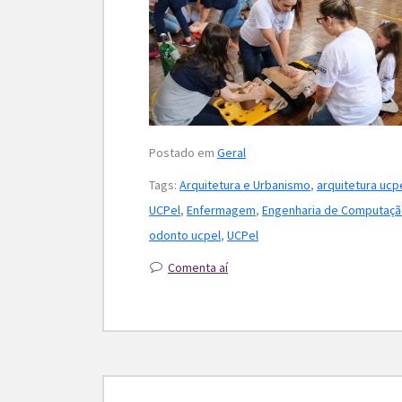
Postado em
Geral
Tags:
Arquitetura e Urbanismo
,
arquitetura ucp
UCPel
,
Enfermagem
,
Engenharia de Computaç
odonto ucpel
,
UCPel
Comenta aí