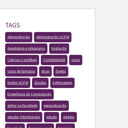
TAGS
Administração
Administração UCPel
Arquitetura e Urbanismo
Avaliação
Ciências Contábeis
Contabilidade
curso
curso de farmácia
dicas
Direito
Direito UCPel
dúvidas
Enfermagem
Engenharia de Computação
entrar na faculdade
especialização
estudar Odontologia
estudo
estágio