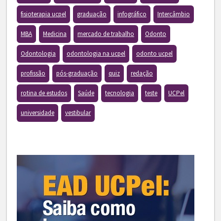
fisioterapia ucpel
graduação
infográfico
Intercâmbio
MBA
Medicina
mercado de trabalho
Odonto
Odontologia
odontologia na ucpel
odonto ucpel
profissão
pós-graduação
quiz
redação
rotina de estudos
Saúde
tecnologia
teste
UCPel
universidade
vestibular