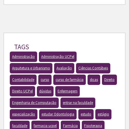
TAGS
Administração
Administração UCPel
Arquitetura e Urbanismo
Avaliação
Ciências Contábeis
Contabilidade
curso
curso de farmácia
dicas
Direito
Direito UCPel
dúvidas
Enfermagem
Engenharia de Computação
entrar na faculdade
especialização
estudar Odontologia
estudo
estágio
faculdade
farmacia ucpel
Farmácia
Fisioterapia