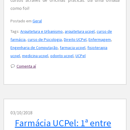
como foi!
Postado em
Geral
Tags:
Arquitetura e Urbanismo
,
arquitetura ucpel
,
curso de
farmácia
,
curso de Psicologia
,
Direito UCPel
,
Enfermagem
,
Engenharia de Computação
,
farmacia ucpel
,
fisioterapia
ucpel
,
medicina ucpel
,
odonto ucpel
,
UCPel
Comenta aí
03/10/2018
Farmácia UCPel: 1ª entre