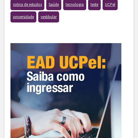
rotina de estudos
Saúde
tecnologia
teste
UCPel
universidade
vestibular