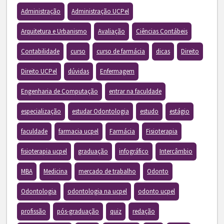
Administração
Administração UCPel
Arquitetura e Urbanismo
Avaliação
Ciências Contábeis
Contabilidade
curso
curso de farmácia
dicas
Direito
Direito UCPel
dúvidas
Enfermagem
Engenharia de Computação
entrar na faculdade
especialização
estudar Odontologia
estudo
estágio
faculdade
farmacia ucpel
Farmácia
Fisioterapia
fisioterapia ucpel
graduação
infográfico
Intercâmbio
MBA
Medicina
mercado de trabalho
Odonto
Odontologia
odontologia na ucpel
odonto ucpel
profissão
pós-graduação
quiz
redação