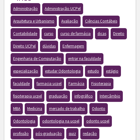
Administração
Administração UCPel
Arquitetura e Urbanismo
Avaliação
Ciências Contábeis
Contabilidade
curso
curso de farmácia
dicas
Direito
Direito UCPel
dúvidas
Enfermagem
Engenharia de Computação
entrar na faculdade
especialização
estudar Odontologia
estudo
estágio
faculdade
farmacia ucpel
Farmácia
Fisioterapia
fisioterapia ucpel
graduação
infográfico
Intercâmbio
MBA
Medicina
mercado de trabalho
Odonto
Odontologia
odontologia na ucpel
odonto ucpel
profissão
pós-graduação
quiz
redação