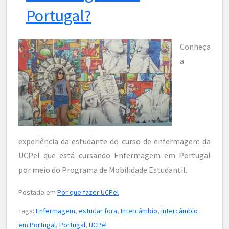
Portugal?
Conheça
a
experiência da estudante do curso de enfermagem da
UCPel que está cursando Enfermagem em Portugal
por meio do Programa de Mobilidade Estudantil.
Postado em
Por que fazer UCPel
Tags:
Enfermagem
,
estudar fora
,
Intercâmbio
,
intercâmbio
em Portugal
,
Portugal
,
UCPel