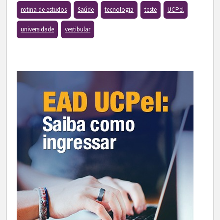
rotina de estudos
Saúde
tecnologia
teste
UCPel
universidade
vestibular