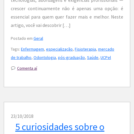
crescer continuamente não é apenas uma opção: é
essencial para quem quer fazer mais e melhor. Neste
artigo, você vai descobrir […]
Postado em
Geral
Tags:
Enfermagem
,
especialização
,
Fisioterapia
,
mercado
de trabalho
,
Odontologia
,
pós-graduação
,
Saúde
,
UCPel
Comenta aí
23/10/2018
5 curiosidades sobre o