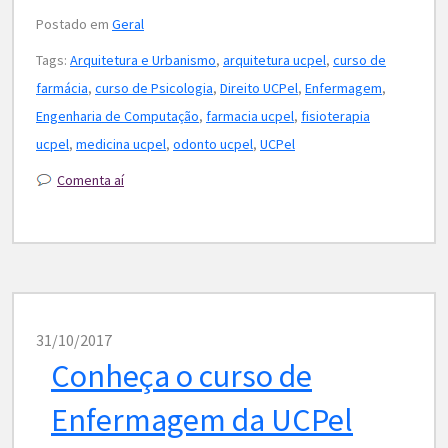
Postado em
Geral
Tags:
Arquitetura e Urbanismo
,
arquitetura ucpel
,
curso de
farmácia
,
curso de Psicologia
,
Direito UCPel
,
Enfermagem
,
Engenharia de Computação
,
farmacia ucpel
,
fisioterapia
ucpel
,
medicina ucpel
,
odonto ucpel
,
UCPel
Comenta aí
31/10/2017
Conheça o curso de
Enfermagem da UCPel