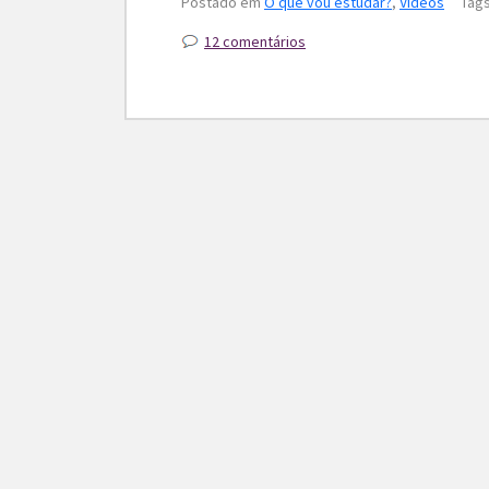
Postado em
O que vou estudar?
,
Vídeos
Tag
12 comentários