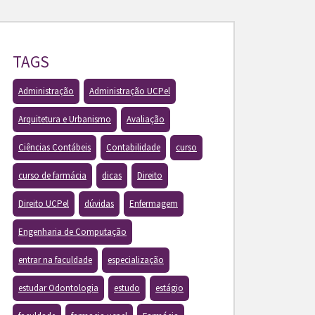
TAGS
Administração
Administração UCPel
Arquitetura e Urbanismo
Avaliação
Ciências Contábeis
Contabilidade
curso
curso de farmácia
dicas
Direito
Direito UCPel
dúvidas
Enfermagem
Engenharia de Computação
entrar na faculdade
especialização
estudar Odontologia
estudo
estágio