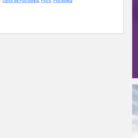
s:
curso de Psicologia
,
Psico
,
Psicologia