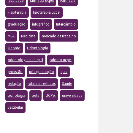
faculdade
farmacia ucpel
Farmácia
Fisioterapia
fisioterapia ucpel
graduação
infográfico
Intercâmbio
MBA
Medicina
mercado de trabalho
Odonto
Odontologia
odontologia na ucpel
odonto ucpel
profissão
pós-graduação
quiz
redação
rotina de estudos
Saúde
tecnologia
teste
UCPel
universidade
vestibular