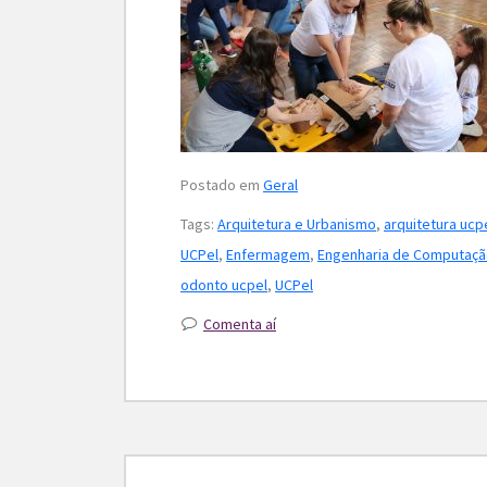
Postado em
Geral
Tags:
Arquitetura e Urbanismo
,
arquitetura ucp
UCPel
,
Enfermagem
,
Engenharia de Computaç
odonto ucpel
,
UCPel
Comenta aí