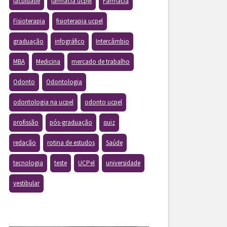
faculdade
farmacia ucpel
Farmácia
Fisioterapia
fisioterapia ucpel
graduação
infográfico
Intercâmbio
MBA
Medicina
mercado de trabalho
Odonto
Odontologia
odontologia na ucpel
odonto ucpel
profissão
pós-graduação
quiz
redação
rotina de estudos
Saúde
tecnologia
teste
UCPel
universidade
vestibular