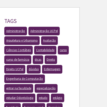
TAGS
Administração
Administração UCPel
Arquitetura e Urbanismo
Avaliação
Ciências Contábeis
Contabilidade
curso
curso de farmácia
dicas
Direito
Direito UCPel
dúvidas
Enfermagem
Engenharia de Computação
entrar na faculdade
especialização
estudar Odontologia
estudo
estágio