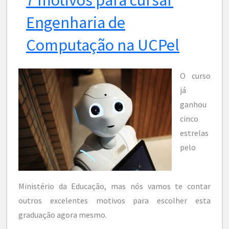
Engenharia de
Computação na UCPel
O curso
já
ganhou
cinco
estrelas
pelo
Ministério da Educação, mas nós vamos te contar
outros excelentes motivos para escolher esta
graduação agora mesmo.