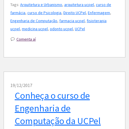
Tags:
Arquitetura e Urbanismo
,
arquitetura ucpel
,
curso de
farmácia
,
curso de Psicologia
,
Direito UCPel
,
Enfermagem
,
Engenharia de Computação
,
farmacia ucpel
,
fisioterapia
ucpel
,
medicina ucpel
,
odonto ucpel
,
UCPel
Comenta aí
19/12/2017
Conheça o curso de
Engenharia de
Computação da UCPel