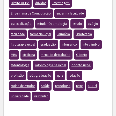
Direito UCPel
dúvidas
Enfermagem
Engenharia de Computação
entrar na faculdade
especialização
estudar Odontologia
estudo
estágio
faculdade
farmacia ucpel
Farmácia
Fisioterapia
fisioterapia ucpel
graduação
infográfico
Intercâmbio
MBA
Medicina
mercado de trabalho
Odonto
Odontologia
odontologia na ucpel
odonto ucpel
profissão
pós-graduação
quiz
redação
rotina de estudos
Saúde
tecnologia
teste
UCPel
universidade
vestibular