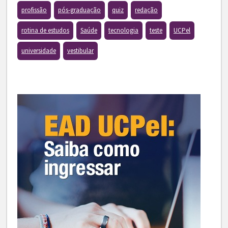
profissão
pós-graduação
quiz
redação
rotina de estudos
Saúde
tecnologia
teste
UCPel
universidade
vestibular