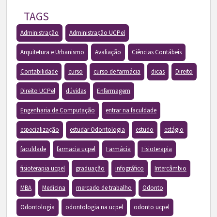
TAGS
Administração
Administração UCPel
Arquitetura e Urbanismo
Avaliação
Ciências Contábeis
Contabilidade
curso
curso de farmácia
dicas
Direito
Direito UCPel
dúvidas
Enfermagem
Engenharia de Computação
entrar na faculdade
especialização
estudar Odontologia
estudo
estágio
faculdade
farmacia ucpel
Farmácia
Fisioterapia
fisioterapia ucpel
graduação
infográfico
Intercâmbio
MBA
Medicina
mercado de trabalho
Odonto
Odontologia
odontologia na ucpel
odonto ucpel