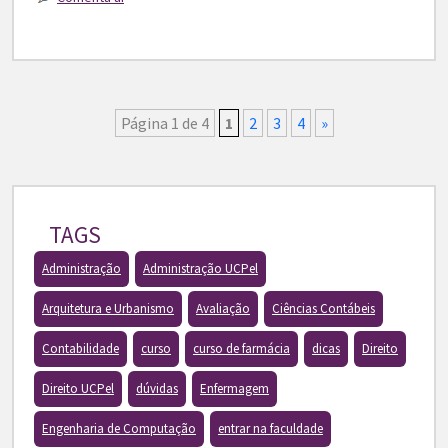
Página 1 de 4
1
2
3
4
»
TAGS
Administração
Administração UCPel
Arquitetura e Urbanismo
Avaliação
Ciências Contábeis
Contabilidade
curso
curso de farmácia
dicas
Direito
Direito UCPel
dúvidas
Enfermagem
Engenharia de Computação
entrar na faculdade