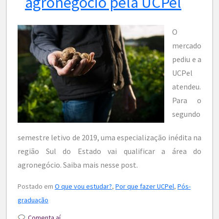
agronegócio pela UCPel
O
mercado
pediu e a
UCPel
atendeu.
Para o
segundo
semestre letivo de 2019, uma especialização inédita na
região Sul do Estado vai qualificar a área do
agronegócio. Saiba mais nesse post.
Postado em
O que vou estudar?
,
Por que fazer UCPel
,
Pós-
graduação
Comenta aí