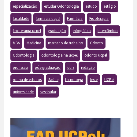
especialização
estudar Odontologia
estudo
estágio
faculdade
farmacia ucpel
Farmácia
Fisioterapia
fisioterapia ucpel
graduação
infográfico
Intercâmbio
MBA
Medicina
mercado de trabalho
Odonto
Odontologia
odontologia na ucpel
odonto ucpel
profissão
pós-graduação
quiz
redação
rotina de estudos
Saúde
tecnologia
teste
UCPel
universidade
vestibular