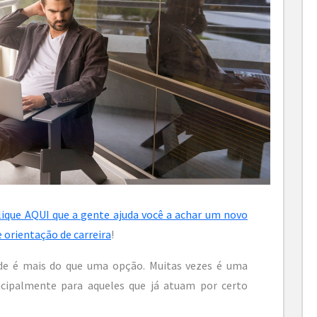
lique AQUI que a gente ajuda você a achar um novo
orientação de carreira
!
ade é mais do que uma opção. Muitas vezes é uma
ncipalmente para aqueles que já atuam por certo