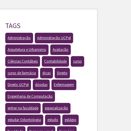
TAGS
Administração
Administração UCPel
Arquitetura e Urbanismo
Avaliação
Ciências Contábeis
Contabilidade
curso
curso de farmácia
dicas
Direito
Direito UCPel
dúvidas
Enfermagem
Engenharia de Computação
entrar na faculdade
especialização
estudar Odontologia
estudo
estágio