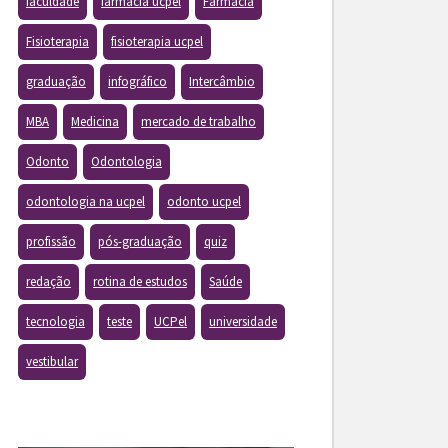
faculdade
farmacia ucpel
Farmácia
Fisioterapia
fisioterapia ucpel
graduação
infográfico
Intercâmbio
MBA
Medicina
mercado de trabalho
Odonto
Odontologia
odontologia na ucpel
odonto ucpel
profissão
pós-graduação
quiz
redação
rotina de estudos
Saúde
tecnologia
teste
UCPel
universidade
vestibular