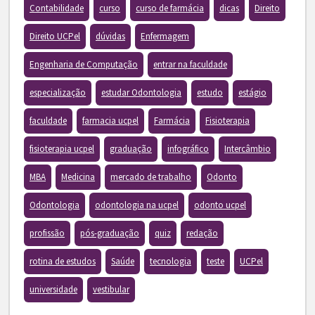
Contabilidade
curso
curso de farmácia
dicas
Direito
Direito UCPel
dúvidas
Enfermagem
Engenharia de Computação
entrar na faculdade
especialização
estudar Odontologia
estudo
estágio
faculdade
farmacia ucpel
Farmácia
Fisioterapia
fisioterapia ucpel
graduação
infográfico
Intercâmbio
MBA
Medicina
mercado de trabalho
Odonto
Odontologia
odontologia na ucpel
odonto ucpel
profissão
pós-graduação
quiz
redação
rotina de estudos
Saúde
tecnologia
teste
UCPel
universidade
vestibular