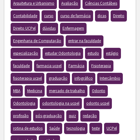
Arquitetura e Urbanismo
Avaliação
Ciências Contábeis
Contabilidade
curso
curso de farmácia
dicas
Direito
Direito UCPel
dúvidas
Enfermagem
Engenharia de Computação
entrar na faculdade
especialização
estudar Odontologia
estudo
estágio
faculdade
farmacia ucpel
Farmácia
Fisioterapia
fisioterapia ucpel
graduação
infográfico
Intercâmbio
MBA
Medicina
mercado de trabalho
Odonto
Odontologia
odontologia na ucpel
odonto ucpel
profissão
pós-graduação
quiz
redação
rotina de estudos
Saúde
tecnologia
teste
UCPel