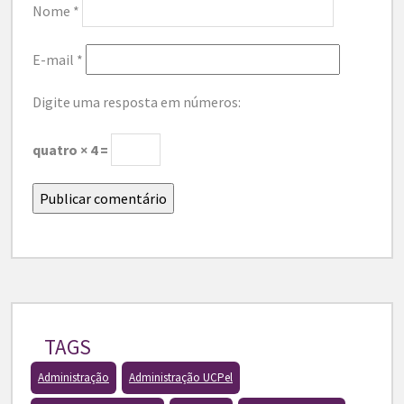
Nome
*
E-mail
*
Digite uma resposta em números:
quatro × 4 =
TAGS
Administração
Administração UCPel