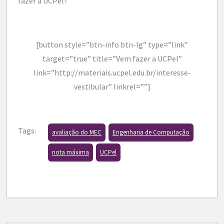
fazer a UCPel?
[button style=”btn-info btn-lg” type=”link”
target=”true” title=”Vem fazer a UCPel”
link=”http://materiais.ucpel.edu.br/interesse-
vestibular” linkrel=””]
Tags:
avaliação do MEC
Engenharia de Computação
nota máxima
UCPel