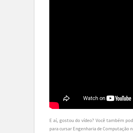
E aí, gostou do vídeo? Você também pod
para cursar Engenharia de Computação n