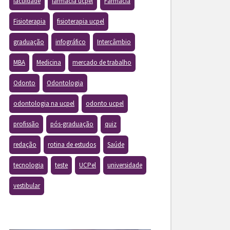
faculdade
farmacia ucpel
Farmácia
Fisioterapia
fisioterapia ucpel
graduação
infográfico
Intercâmbio
MBA
Medicina
mercado de trabalho
Odonto
Odontologia
odontologia na ucpel
odonto ucpel
profissão
pós-graduação
quiz
redação
rotina de estudos
Saúde
tecnologia
teste
UCPel
universidade
vestibular