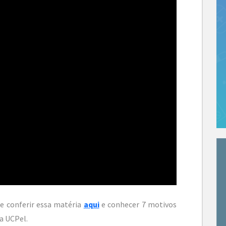
e conferir essa matéria
aqui
e conhecer 7 motivos
a UCPel.