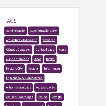
TAGS
Administração
Administração UCPel
Arquitetura e Urbanismo
Avaliação
Ciências Contábeis
Contabilidade
curso
curso de farmácia
dicas
Direito
Direito UCPel
dúvidas
Enfermagem
Engenharia de Computação
entrar na faculdade
especialização
estudar Odontologia
estudo
estágio