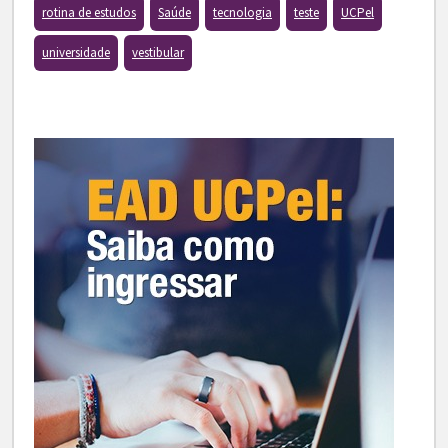
rotina de estudos
Saúde
tecnologia
teste
UCPel
universidade
vestibular