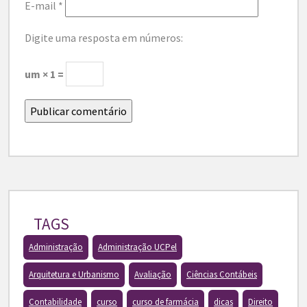
E-mail
*
Digite uma resposta em números:
um × 1 =
TAGS
Administração
Administração UCPel
Arquitetura e Urbanismo
Avaliação
Ciências Contábeis
Contabilidade
curso
curso de farmácia
dicas
Direito