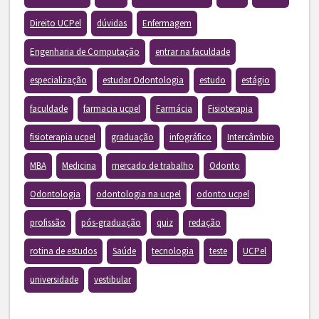
Direito UCPel
dúvidas
Enfermagem
Engenharia de Computação
entrar na faculdade
especialização
estudar Odontologia
estudo
estágio
faculdade
farmacia ucpel
Farmácia
Fisioterapia
fisioterapia ucpel
graduação
infográfico
Intercâmbio
MBA
Medicina
mercado de trabalho
Odonto
Odontologia
odontologia na ucpel
odonto ucpel
profissão
pós-graduação
quiz
redação
rotina de estudos
Saúde
tecnologia
teste
UCPel
universidade
vestibular