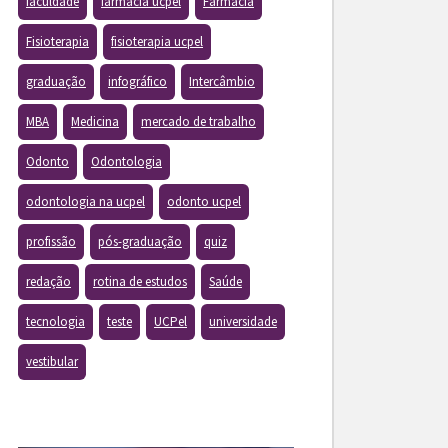
faculdade
farmacia ucpel
Farmácia
Fisioterapia
fisioterapia ucpel
graduação
infográfico
Intercâmbio
MBA
Medicina
mercado de trabalho
Odonto
Odontologia
odontologia na ucpel
odonto ucpel
profissão
pós-graduação
quiz
redação
rotina de estudos
Saúde
tecnologia
teste
UCPel
universidade
vestibular