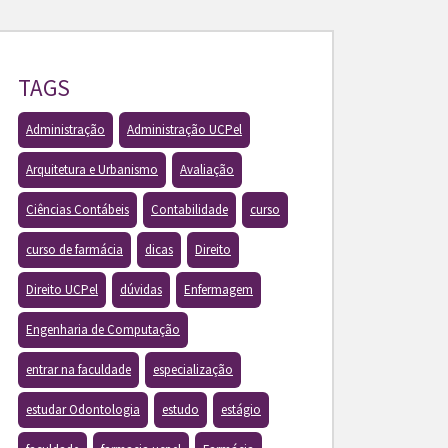
TAGS
Administração
Administração UCPel
Arquitetura e Urbanismo
Avaliação
Ciências Contábeis
Contabilidade
curso
curso de farmácia
dicas
Direito
Direito UCPel
dúvidas
Enfermagem
Engenharia de Computação
entrar na faculdade
especialização
estudar Odontologia
estudo
estágio