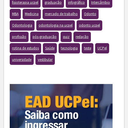
fisioterapia ucpel
graduação
infográfico
Intercâmbio
MBA
Medicina
mercado de trabalho
Odonto
Odontologia
odontologia na ucpel
odonto ucpel
profissão
pós-graduação
quiz
redação
rotina de estudos
Saúde
tecnologia
teste
UCPel
universidade
vestibular