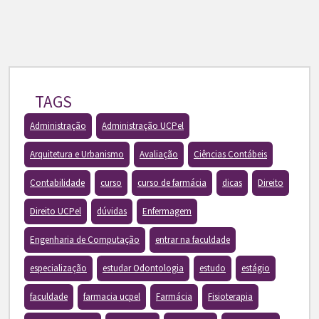
TAGS
Administração
Administração UCPel
Arquitetura e Urbanismo
Avaliação
Ciências Contábeis
Contabilidade
curso
curso de farmácia
dicas
Direito
Direito UCPel
dúvidas
Enfermagem
Engenharia de Computação
entrar na faculdade
especialização
estudar Odontologia
estudo
estágio
faculdade
farmacia ucpel
Farmácia
Fisioterapia