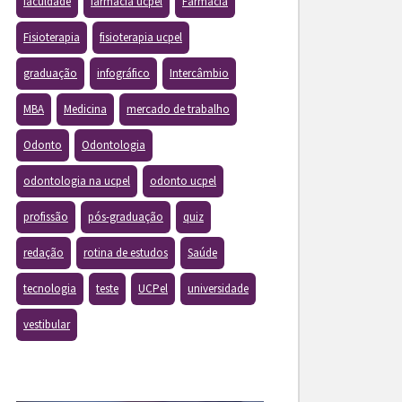
faculdade
farmacia ucpel
Farmácia
Fisioterapia
fisioterapia ucpel
graduação
infográfico
Intercâmbio
MBA
Medicina
mercado de trabalho
Odonto
Odontologia
odontologia na ucpel
odonto ucpel
profissão
pós-graduação
quiz
redação
rotina de estudos
Saúde
tecnologia
teste
UCPel
universidade
vestibular