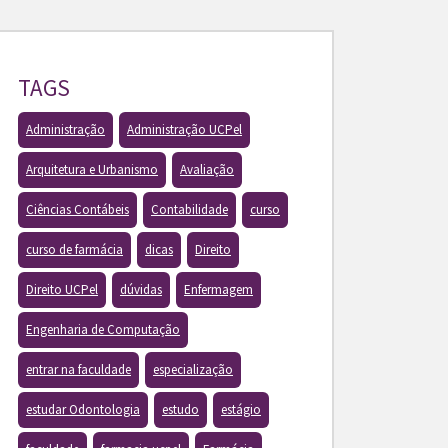
TAGS
Administração
Administração UCPel
Arquitetura e Urbanismo
Avaliação
Ciências Contábeis
Contabilidade
curso
curso de farmácia
dicas
Direito
Direito UCPel
dúvidas
Enfermagem
Engenharia de Computação
entrar na faculdade
especialização
estudar Odontologia
estudo
estágio