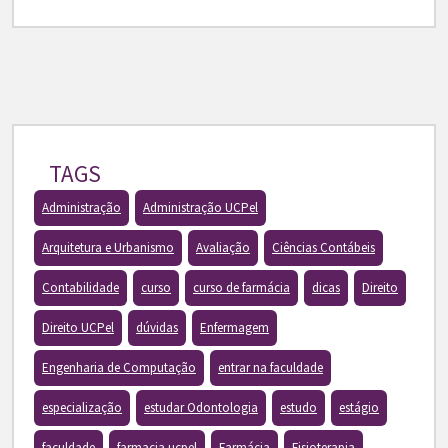
TAGS
Administração
Administração UCPel
Arquitetura e Urbanismo
Avaliação
Ciências Contábeis
Contabilidade
curso
curso de farmácia
dicas
Direito
Direito UCPel
dúvidas
Enfermagem
Engenharia de Computação
entrar na faculdade
especialização
estudar Odontologia
estudo
estágio
faculdade
farmacia ucpel
Farmácia
Fisioterapia