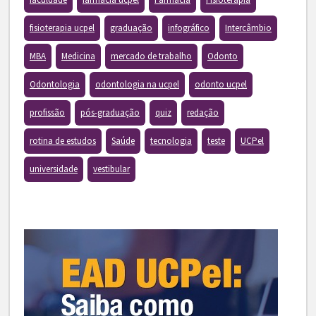
fisioterapia ucpel
graduação
infográfico
Intercâmbio
MBA
Medicina
mercado de trabalho
Odonto
Odontologia
odontologia na ucpel
odonto ucpel
profissão
pós-graduação
quiz
redação
rotina de estudos
Saúde
tecnologia
teste
UCPel
universidade
vestibular