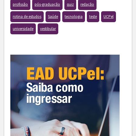
profissão
pós-graduação
quiz
redação
rotina de estudos
Saúde
tecnologia
teste
UCPel
universidade
vestibular