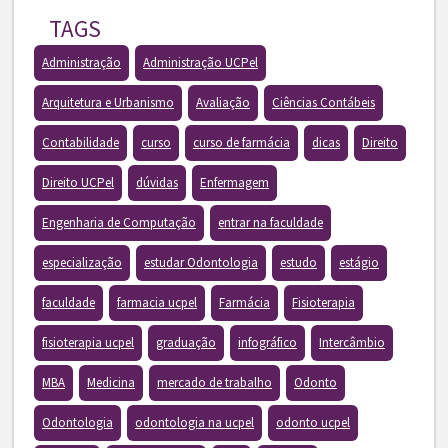
TAGS
Administração
Administração UCPel
Arquitetura e Urbanismo
Avaliação
Ciências Contábeis
Contabilidade
curso
curso de farmácia
dicas
Direito
Direito UCPel
dúvidas
Enfermagem
Engenharia de Computação
entrar na faculdade
especialização
estudar Odontologia
estudo
estágio
faculdade
farmacia ucpel
Farmácia
Fisioterapia
fisioterapia ucpel
graduação
infográfico
Intercâmbio
MBA
Medicina
mercado de trabalho
Odonto
Odontologia
odontologia na ucpel
odonto ucpel