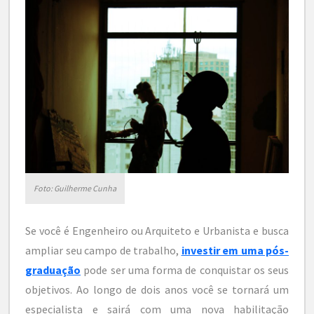
Foto: Guilherme Cunha
Se você é Engenheiro ou Arquiteto e Urbanista e busca
ampliar seu campo de trabalho,
investir em uma pós-
graduação
pode ser uma forma de conquistar os seus
objetivos. Ao longo de dois anos você se tornará um
especialista e sairá com uma nova habilitação