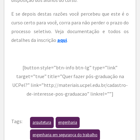
disposição dos alunos do curso.
E se depois destas razões você percebeu que este é o
curso certo para você, corra para não perder o prazo do
processo seletivo. Veja documentação e todos os
detalhes da inscrição
aqui
.
[button style=”btn-info btn-lg” type=”link”
target=”true” title=”Quer fazer pós-graduação na
UCPel?” link=”http://materiais.ucpel.edu.br/cadastro-
de-interesse-pos-graduacao” linkrel=””]
Tags:
arquitetura
engenharia
engenharia em segurança do trabalho