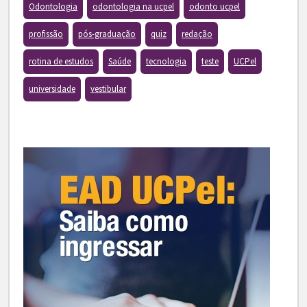
Odontologia
odontologia na ucpel
odonto ucpel
profissão
pós-graduação
quiz
redação
rotina de estudos
Saúde
tecnologia
teste
UCPel
universidade
vestibular