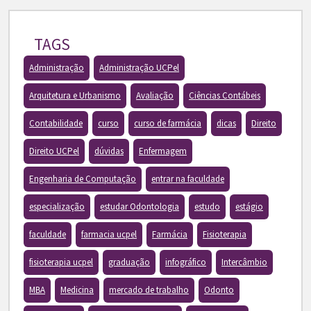
TAGS
Administração
Administração UCPel
Arquitetura e Urbanismo
Avaliação
Ciências Contábeis
Contabilidade
curso
curso de farmácia
dicas
Direito
Direito UCPel
dúvidas
Enfermagem
Engenharia de Computação
entrar na faculdade
especialização
estudar Odontologia
estudo
estágio
faculdade
farmacia ucpel
Farmácia
Fisioterapia
fisioterapia ucpel
graduação
infográfico
Intercâmbio
MBA
Medicina
mercado de trabalho
Odonto