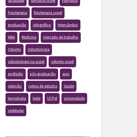
faculdade
farmacia ucpel
Farmácia
Fisioterapia
fisioterapia ucpel
graduação
infográfico
Intercâmbio
MBA
Medicina
mercado de trabalho
Odonto
Odontologia
odontologia na ucpel
odonto ucpel
profissão
pós-graduação
quiz
redação
rotina de estudos
Saúde
tecnologia
teste
UCPel
universidade
vestibular