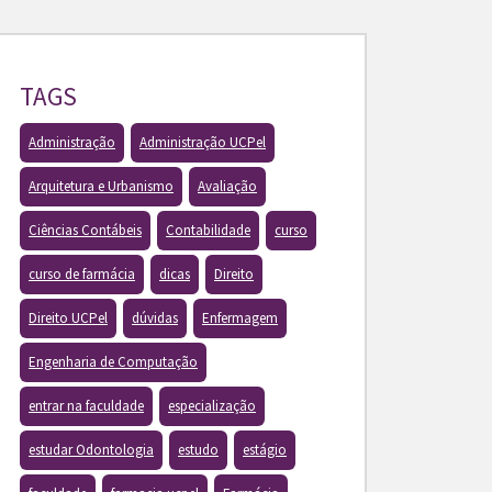
TAGS
Administração
Administração UCPel
Arquitetura e Urbanismo
Avaliação
Ciências Contábeis
Contabilidade
curso
curso de farmácia
dicas
Direito
Direito UCPel
dúvidas
Enfermagem
Engenharia de Computação
entrar na faculdade
especialização
estudar Odontologia
estudo
estágio