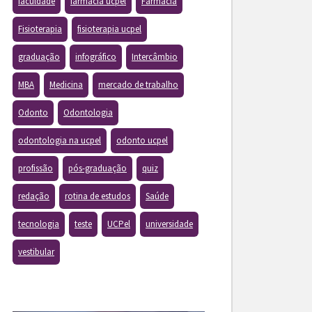
faculdade
farmacia ucpel
Farmácia
Fisioterapia
fisioterapia ucpel
graduação
infográfico
Intercâmbio
MBA
Medicina
mercado de trabalho
Odonto
Odontologia
odontologia na ucpel
odonto ucpel
profissão
pós-graduação
quiz
redação
rotina de estudos
Saúde
tecnologia
teste
UCPel
universidade
vestibular