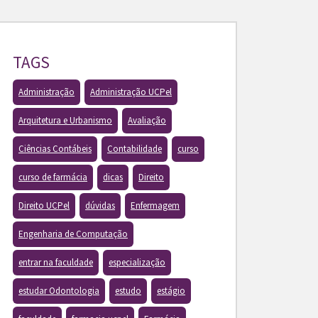
TAGS
Administração
Administração UCPel
Arquitetura e Urbanismo
Avaliação
Ciências Contábeis
Contabilidade
curso
curso de farmácia
dicas
Direito
Direito UCPel
dúvidas
Enfermagem
Engenharia de Computação
entrar na faculdade
especialização
estudar Odontologia
estudo
estágio