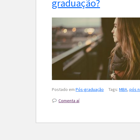
graduação?
Postado em
Pós-graduação
Tags:
MBA
,
pós n
Comenta aí