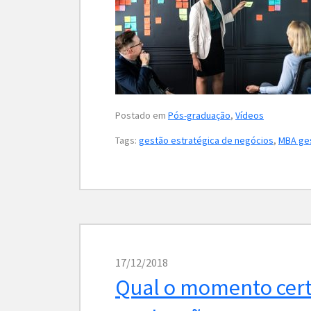
Postado em
Pós-graduação
,
Vídeos
Tags:
gestão estratégica de negócios
,
MBA ges
17/12/2018
Qual o momento cert