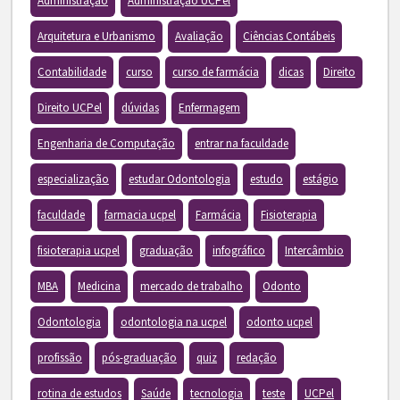
Administração
Administração UCPel
Arquitetura e Urbanismo
Avaliação
Ciências Contábeis
Contabilidade
curso
curso de farmácia
dicas
Direito
Direito UCPel
dúvidas
Enfermagem
Engenharia de Computação
entrar na faculdade
especialização
estudar Odontologia
estudo
estágio
faculdade
farmacia ucpel
Farmácia
Fisioterapia
fisioterapia ucpel
graduação
infográfico
Intercâmbio
MBA
Medicina
mercado de trabalho
Odonto
Odontologia
odontologia na ucpel
odonto ucpel
profissão
pós-graduação
quiz
redação
rotina de estudos
Saúde
tecnologia
teste
UCPel