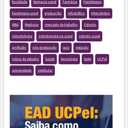
faculdade
farmacia ucpel
Farmácia
Fisioterapia
fisioterapia ucpel
graduação
infográfico
Intercâmbio
MBA
Medicina
mercado de trabalho
Odonto
Odontologia
odontologia na ucpel
odonto ucpel
profissão
pós-graduação
quiz
redação
rotina de estudos
Saúde
tecnologia
teste
UCPel
universidade
vestibular