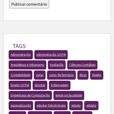
TAGS
Administração
Administração UCPel
Arquitetura e Urbanismo
Avaliação
Ciências Contábeis
Contabilidade
curso
curso de farmácia
dicas
Direito
Direito UCPel
dúvidas
Enfermagem
Engenharia de Computação
entrar na faculdade
especialização
estudar Odontologia
estudo
estágio