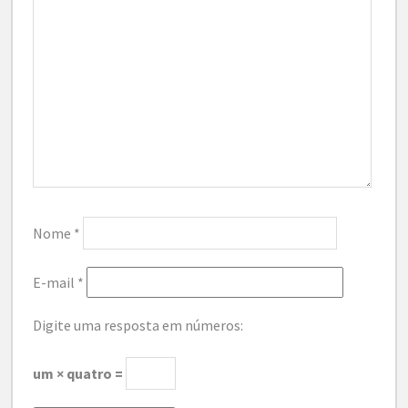
Nome
*
E-mail
*
Digite uma resposta em números:
um × quatro =