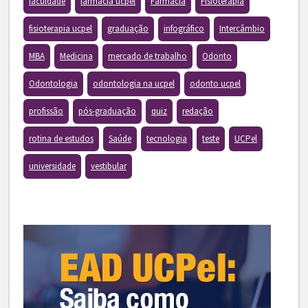
faculdade
farmacia ucpel
Farmácia
Fisioterapia
fisioterapia ucpel
graduação
infográfico
Intercâmbio
MBA
Medicina
mercado de trabalho
Odonto
Odontologia
odontologia na ucpel
odonto ucpel
profissão
pós-graduação
quiz
redação
rotina de estudos
Saúde
tecnologia
teste
UCPel
universidade
vestibular