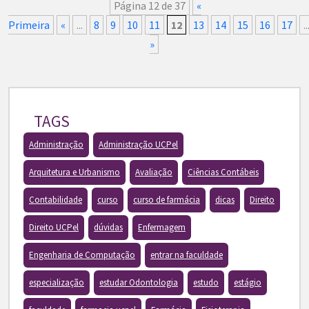
Página 12 de 37
«
Primeira
«
...
8
9
10
11
12
13
14
15
16
17
..
»
TAGS
Administração
Administração UCPel
Arquitetura e Urbanismo
Avaliação
Ciências Contábeis
Contabilidade
curso
curso de farmácia
dicas
Direito
Direito UCPel
dúvidas
Enfermagem
Engenharia de Computação
entrar na faculdade
especialização
estudar Odontologia
estudo
estágio