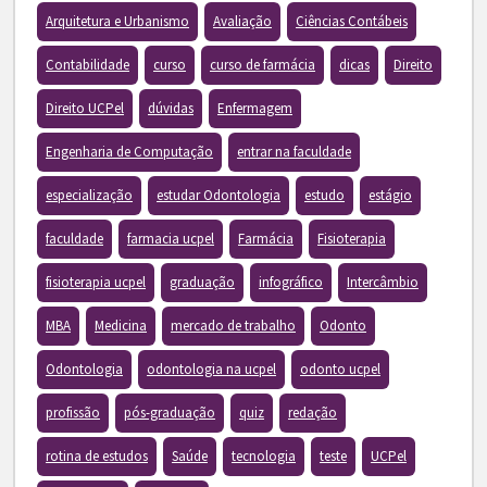
Arquitetura e Urbanismo
Avaliação
Ciências Contábeis
Contabilidade
curso
curso de farmácia
dicas
Direito
Direito UCPel
dúvidas
Enfermagem
Engenharia de Computação
entrar na faculdade
especialização
estudar Odontologia
estudo
estágio
faculdade
farmacia ucpel
Farmácia
Fisioterapia
fisioterapia ucpel
graduação
infográfico
Intercâmbio
MBA
Medicina
mercado de trabalho
Odonto
Odontologia
odontologia na ucpel
odonto ucpel
profissão
pós-graduação
quiz
redação
rotina de estudos
Saúde
tecnologia
teste
UCPel