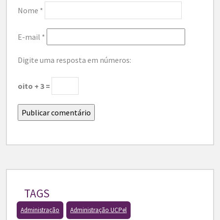
Nome
*
E-mail
*
Digite uma resposta em números:
oito + 3 =
TAGS
Administração
Administração UCPel