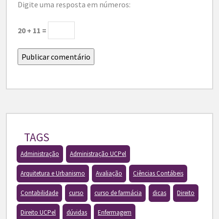
Digite uma resposta em números:
20 + 11 =
TAGS
Administração
Administração UCPel
Arquitetura e Urbanismo
Avaliação
Ciências Contábeis
Contabilidade
curso
curso de farmácia
dicas
Direito
Direito UCPel
dúvidas
Enfermagem