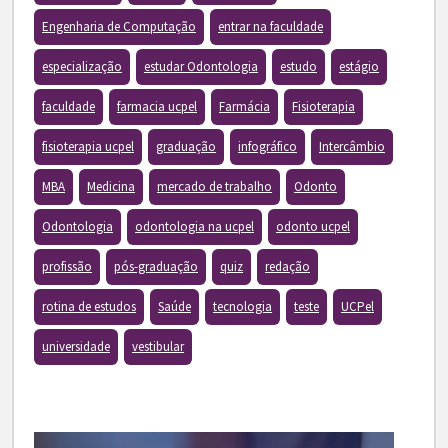
Engenharia de Computação
entrar na faculdade
especialização
estudar Odontologia
estudo
estágio
faculdade
farmacia ucpel
Farmácia
Fisioterapia
fisioterapia ucpel
graduação
infográfico
Intercâmbio
MBA
Medicina
mercado de trabalho
Odonto
Odontologia
odontologia na ucpel
odonto ucpel
profissão
pós-graduação
quiz
redação
rotina de estudos
Saúde
tecnologia
teste
UCPel
universidade
vestibular