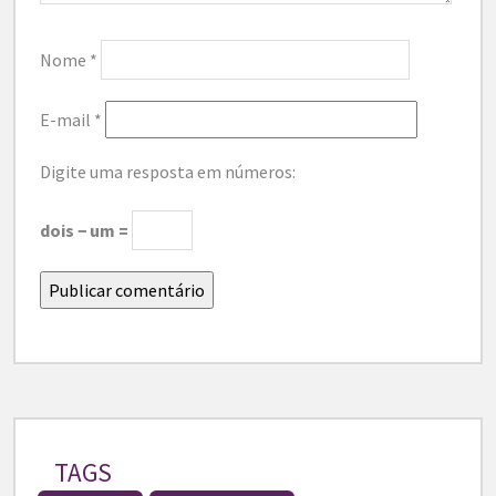
Nome
*
E-mail
*
Digite uma resposta em números:
dois − um =
TAGS