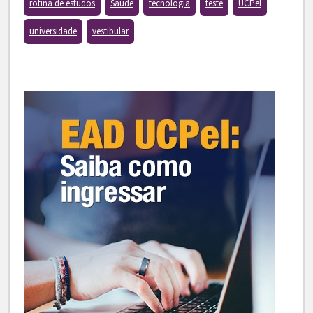
rotina de estudos
Saúde
tecnologia
teste
UCPel
universidade
vestibular