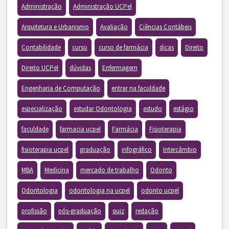
Administração
Administração UCPel
Arquitetura e Urbanismo
Avaliação
Ciências Contábeis
Contabilidade
curso
curso de farmácia
dicas
Direito
Direito UCPel
dúvidas
Enfermagem
Engenharia de Computação
entrar na faculdade
especialização
estudar Odontologia
estudo
estágio
faculdade
farmacia ucpel
Farmácia
Fisioterapia
fisioterapia ucpel
graduação
infográfico
Intercâmbio
MBA
Medicina
mercado de trabalho
Odonto
Odontologia
odontologia na ucpel
odonto ucpel
profissão
pós-graduação
quiz
redação