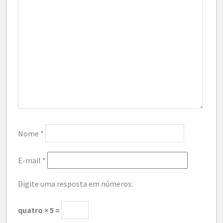
Nome
*
E-mail
*
Digite uma resposta em números:
quatro × 5 =