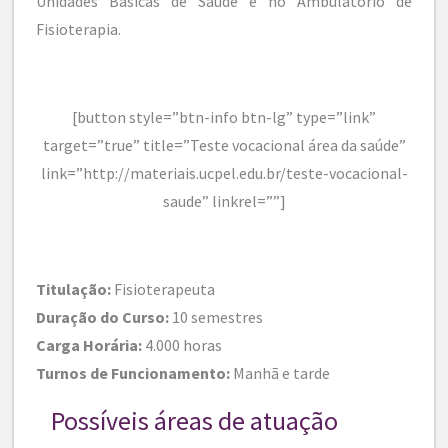
Unidades Básicas de Saúde e no Ambulatório de
Fisioterapia.
[button style=”btn-info btn-lg” type=”link”
target=”true” title=”Teste vocacional área da saúde”
link=”http://materiais.ucpel.edu.br/teste-vocacional-
saude” linkrel=””]
Titulação:
Fisioterapeuta
Duração do Curso:
10 semestres
Carga Horária:
4.000 horas
Turnos de Funcionamento:
Manhã e tarde
Possíveis áreas de atuação