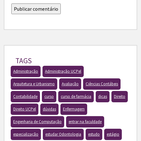
TAGS
Administração
Administração UCPel
Arquitetura e Urbanismo
Avaliação
Ciências Contábeis
Contabilidade
curso
curso de farmácia
dicas
Direito
Direito UCPel
dúvidas
Enfermagem
Engenharia de Computação
entrar na faculdade
especialização
estudar Odontologia
estudo
estágio