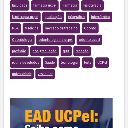
faculdade
farmacia ucpel
Farmácia
Fisioterapia
fisioterapia ucpel
graduação
infográfico
Intercâmbio
MBA
Medicina
mercado de trabalho
Odonto
Odontologia
odontologia na ucpel
odonto ucpel
profissão
pós-graduação
quiz
redação
rotina de estudos
Saúde
tecnologia
teste
UCPel
universidade
vestibular