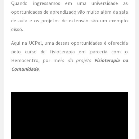
Quando ingressamos em uma universidade as
oportunidades de aprendizado vão muito além da sala
de aula e os projetos de extensão são um exemplo
disso.
Aqui na UCPel, uma dessas oportunidades é oferecida
pelo curso de fisioterapia em parceria com o
Hemocentro, por m
eio do projeto
Fisioterapia na
Comunidade
.