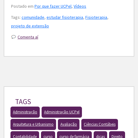
Postado em
Por que fazer UCPel
,
Vídeos
Tags:
comunidade
,
estudar fisioterapia
,
Fisioterapia
,
projeto de extensão
Comenta aí
TAGS
Administração
Administração UCPel
Arquitetura e Urbanismo
Avaliação
Ciências Contábeis
Contabilidade
curso
curso de farmácia
dicas
Direito