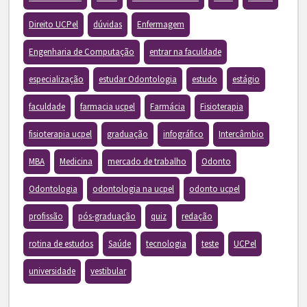
Direito UCPel
dúvidas
Enfermagem
Engenharia de Computação
entrar na faculdade
especialização
estudar Odontologia
estudo
estágio
faculdade
farmacia ucpel
Farmácia
Fisioterapia
fisioterapia ucpel
graduação
infográfico
Intercâmbio
MBA
Medicina
mercado de trabalho
Odonto
Odontologia
odontologia na ucpel
odonto ucpel
profissão
pós-graduação
quiz
redação
rotina de estudos
Saúde
tecnologia
teste
UCPel
universidade
vestibular