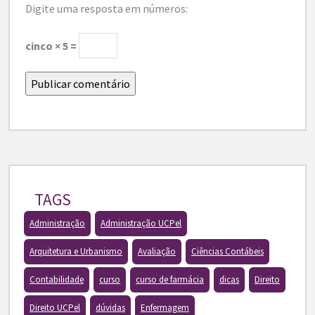
Digite uma resposta em números:
cinco × 5 =
TAGS
Administração
Administração UCPel
Arquitetura e Urbanismo
Avaliação
Ciências Contábeis
Contabilidade
curso
curso de farmácia
dicas
Direito
Direito UCPel
dúvidas
Enfermagem