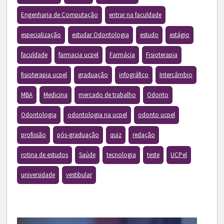
Engenharia de Computação
entrar na faculdade
especialização
estudar Odontologia
estudo
estágio
faculdade
farmacia ucpel
Farmácia
Fisioterapia
fisioterapia ucpel
graduação
infográfico
Intercâmbio
MBA
Medicina
mercado de trabalho
Odonto
Odontologia
odontologia na ucpel
odonto ucpel
profissão
pós-graduação
quiz
redação
rotina de estudos
Saúde
tecnologia
teste
UCPel
universidade
vestibular