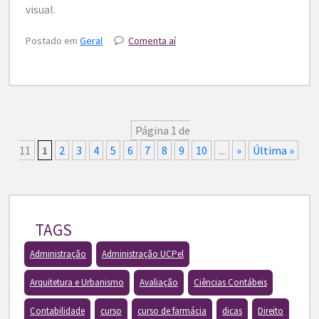
visual.
Postado em
Geral
Comenta aí
Página 1 de
11
1
2
3
4
5
6
7
8
9
10
...
»
Última »
TAGS
Administração
Administração UCPel
Arquitetura e Urbanismo
Avaliação
Ciências Contábeis
Contabilidade
curso
curso de farmácia
dicas
Direito