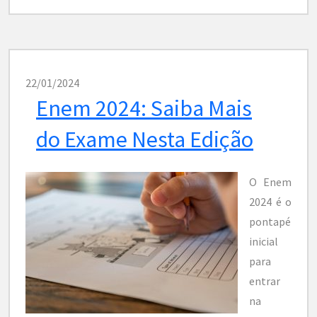
22/01/2024
Enem 2024: Saiba Mais
do Exame Nesta Edição
O Enem
2024 é o
pontapé
inicial
para
entrar
na