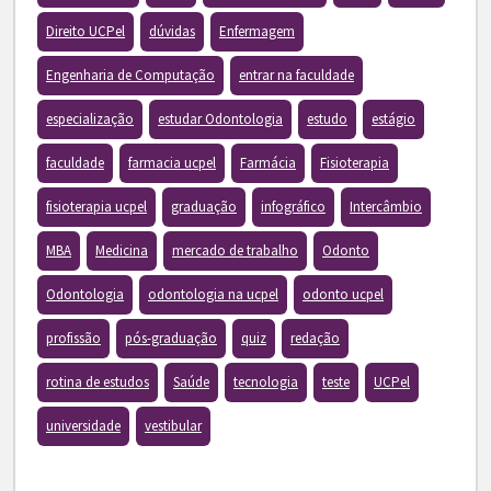
Direito UCPel
dúvidas
Enfermagem
Engenharia de Computação
entrar na faculdade
especialização
estudar Odontologia
estudo
estágio
faculdade
farmacia ucpel
Farmácia
Fisioterapia
fisioterapia ucpel
graduação
infográfico
Intercâmbio
MBA
Medicina
mercado de trabalho
Odonto
Odontologia
odontologia na ucpel
odonto ucpel
profissão
pós-graduação
quiz
redação
rotina de estudos
Saúde
tecnologia
teste
UCPel
universidade
vestibular