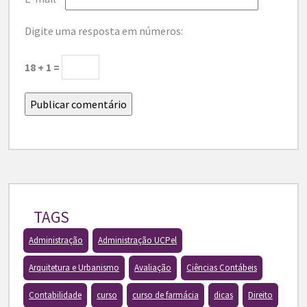
Digite uma resposta em números:
18 + 1 =
TAGS
Administração
Administração UCPel
Arquitetura e Urbanismo
Avaliação
Ciências Contábeis
Contabilidade
curso
curso de farmácia
dicas
Direito