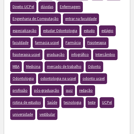
Direito UCPel
dúvidas
Enfermagem
Engenharia de Computação
entrar na faculdade
especialização
estudar Odontologia
estudo
estágio
faculdade
farmacia ucpel
Farmácia
Fisioterapia
fisioterapia ucpel
graduação
infográfico
Intercâmbio
MBA
Medicina
mercado de trabalho
Odonto
Odontologia
odontologia na ucpel
odonto ucpel
profissão
pós-graduação
quiz
redação
rotina de estudos
Saúde
tecnologia
teste
UCPel
universidade
vestibular