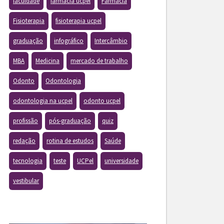
faculdade
farmacia ucpel
Farmácia
Fisioterapia
fisioterapia ucpel
graduação
infográfico
Intercâmbio
MBA
Medicina
mercado de trabalho
Odonto
Odontologia
odontologia na ucpel
odonto ucpel
profissão
pós-graduação
quiz
redação
rotina de estudos
Saúde
tecnologia
teste
UCPel
universidade
vestibular