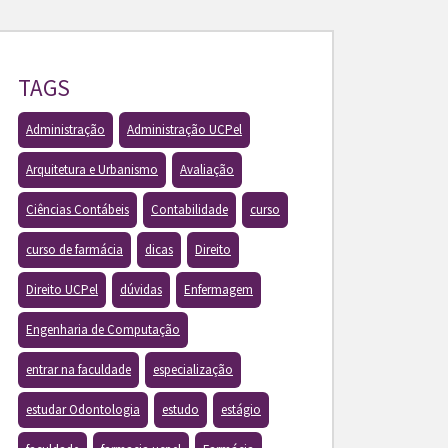
TAGS
Administração
Administração UCPel
Arquitetura e Urbanismo
Avaliação
Ciências Contábeis
Contabilidade
curso
curso de farmácia
dicas
Direito
Direito UCPel
dúvidas
Enfermagem
Engenharia de Computação
entrar na faculdade
especialização
estudar Odontologia
estudo
estágio