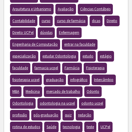
Arquitetura e Urbanismo
Avaliação
Ciências Contábeis
Contabilidade
curso
curso de farmácia
dicas
Direito
Direito UCPel
dúvidas
Enfermagem
Engenharia de Computação
entrar na faculdade
especialização
estudar Odontologia
estudo
estágio
faculdade
farmacia ucpel
Farmácia
Fisioterapia
fisioterapia ucpel
graduação
infográfico
Intercâmbio
MBA
Medicina
mercado de trabalho
Odonto
Odontologia
odontologia na ucpel
odonto ucpel
profissão
pós-graduação
quiz
redação
rotina de estudos
Saúde
tecnologia
teste
UCPel