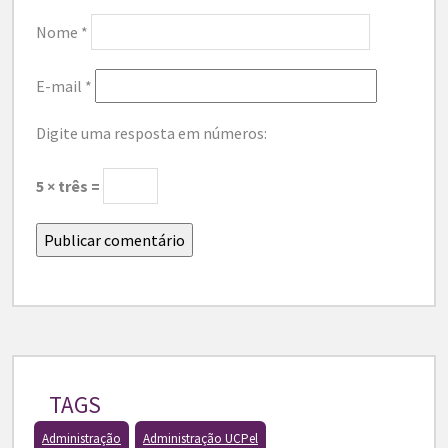
Nome
*
E-mail
*
Digite uma resposta em números:
5 × três =
TAGS
Administração
Administração UCPel