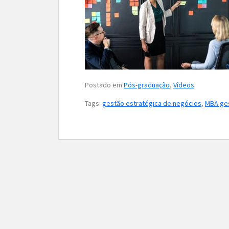
Postado em
Pós-graduação
,
Vídeos
Tags:
gestão estratégica de negócios
,
MBA ges