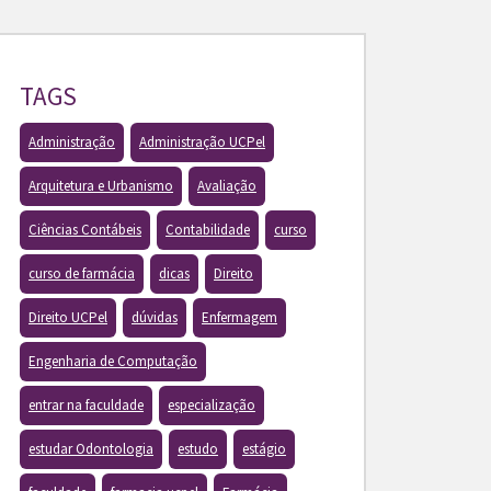
TAGS
Administração
Administração UCPel
Arquitetura e Urbanismo
Avaliação
Ciências Contábeis
Contabilidade
curso
curso de farmácia
dicas
Direito
Direito UCPel
dúvidas
Enfermagem
Engenharia de Computação
entrar na faculdade
especialização
estudar Odontologia
estudo
estágio