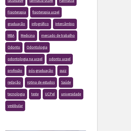
faculdade
farmacia ucpel
Farmácia
Fisioterapia
fisioterapia ucpel
graduação
infográfico
Intercâmbio
MBA
Medicina
mercado de trabalho
Odonto
Odontologia
odontologia na ucpel
odonto ucpel
profissão
pós-graduação
quiz
redação
rotina de estudos
Saúde
tecnologia
teste
UCPel
universidade
vestibular