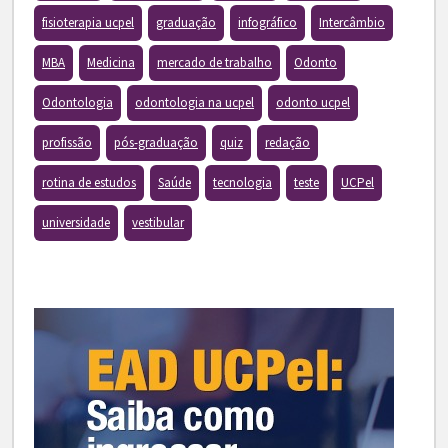
fisioterapia ucpel
graduação
infográfico
Intercâmbio
MBA
Medicina
mercado de trabalho
Odonto
Odontologia
odontologia na ucpel
odonto ucpel
profissão
pós-graduação
quiz
redação
rotina de estudos
Saúde
tecnologia
teste
UCPel
universidade
vestibular