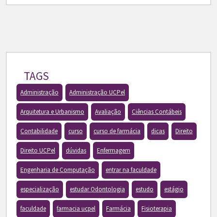
TAGS
Administração
Administração UCPel
Arquitetura e Urbanismo
Avaliação
Ciências Contábeis
Contabilidade
curso
curso de farmácia
dicas
Direito
Direito UCPel
dúvidas
Enfermagem
Engenharia de Computação
entrar na faculdade
especialização
estudar Odontologia
estudo
estágio
faculdade
farmacia ucpel
Farmácia
Fisioterapia