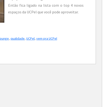
Então fica ligado na lista com o top 4 novos
espaços da UCPel que você pode aproveitar.
lounge
,
qualidade
,
UCPel
,
vem pra UCPel