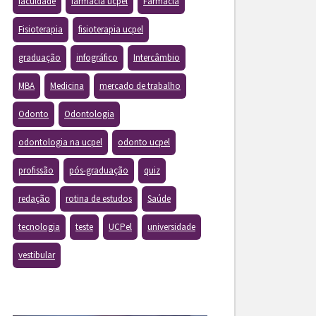
faculdade
farmacia ucpel
Farmácia
Fisioterapia
fisioterapia ucpel
graduação
infográfico
Intercâmbio
MBA
Medicina
mercado de trabalho
Odonto
Odontologia
odontologia na ucpel
odonto ucpel
profissão
pós-graduação
quiz
redação
rotina de estudos
Saúde
tecnologia
teste
UCPel
universidade
vestibular