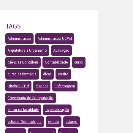
TAGS
Administração
Administração UCPel
Arquitetura e Urbanismo
Avaliação
Ciências Contábeis
Contabilidade
curso
curso de farmácia
dicas
Direito
Direito UCPel
dúvidas
Enfermagem
Engenharia de Computação
entrar na faculdade
especialização
estudar Odontologia
estudo
estágio