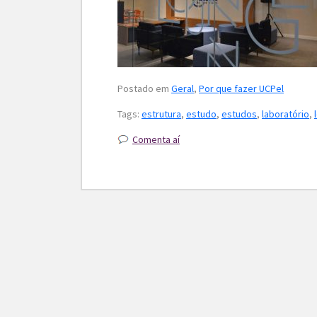
Postado em
Geral
,
Por que fazer UCPel
Tags:
estrutura
,
estudo
,
estudos
,
laboratório
,
Comenta aí