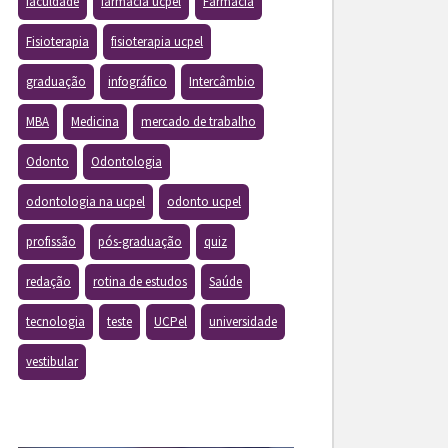
faculdade
farmacia ucpel
Farmácia
Fisioterapia
fisioterapia ucpel
graduação
infográfico
Intercâmbio
MBA
Medicina
mercado de trabalho
Odonto
Odontologia
odontologia na ucpel
odonto ucpel
profissão
pós-graduação
quiz
redação
rotina de estudos
Saúde
tecnologia
teste
UCPel
universidade
vestibular