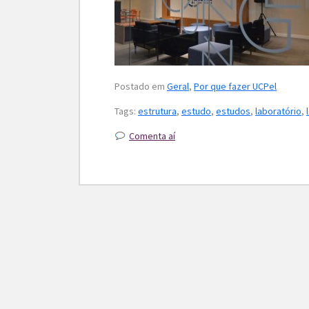
Postado em
Geral
,
Por que fazer UCPel
Tags:
estrutura
,
estudo
,
estudos
,
laboratório
,
Comenta aí