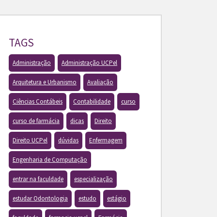
TAGS
Administração
Administração UCPel
Arquitetura e Urbanismo
Avaliação
Ciências Contábeis
Contabilidade
curso
curso de farmácia
dicas
Direito
Direito UCPel
dúvidas
Enfermagem
Engenharia de Computação
entrar na faculdade
especialização
estudar Odontologia
estudo
estágio