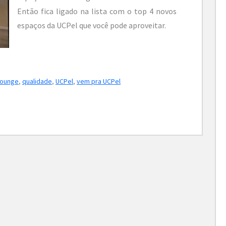
Então fica ligado na lista com o top 4 novos
espaços da UCPel que você pode aproveitar.
lounge
,
qualidade
,
UCPel
,
vem pra UCPel