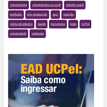
Odontologia
odontologia na ucpel
odonto ucpel
profissão
pós-graduação
quiz
redação
rotina de estudos
Saúde
tecnologia
teste
UCPel
universidade
vestibular