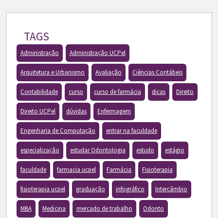
TAGS
Administração
Administração UCPel
Arquitetura e Urbanismo
Avaliação
Ciências Contábeis
Contabilidade
curso
curso de farmácia
dicas
Direito
Direito UCPel
dúvidas
Enfermagem
Engenharia de Computação
entrar na faculdade
especialização
estudar Odontologia
estudo
estágio
faculdade
farmacia ucpel
Farmácia
Fisioterapia
fisioterapia ucpel
graduação
infográfico
Intercâmbio
MBA
Medicina
mercado de trabalho
Odonto