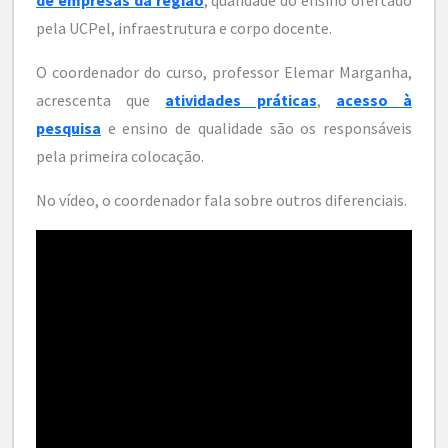
de empresas da região
, qualidade do ensino ofertado
pela UCPel, infraestrutura e corpo docente.
O coordenador do curso, professor Elemar Marganha,
acrescenta que
atividades práticas
,
acesso à
pesquisa
e ensino de qualidade são os responsáveis
pela primeira colocação.
No vídeo, o coordenador fala sobre outros diferenciais.