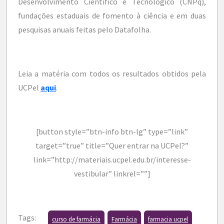
Desenvolvimento Científico e Tecnológico (CNPq),
fundações estaduais de fomento à ciência e em duas
pesquisas anuais feitas pelo Datafolha.
Leia a matéria com todos os resultados obtidos pela
UCPel
aqui
.
[button style=”btn-info btn-lg” type=”link”
target=”true” title=”Quer entrar na UCPel?”
link=”http://materiais.ucpel.edu.br/interesse-
vestibular” linkrel=””]
Tags:
curso de farmácia
Farmácia
farmacia ucpel