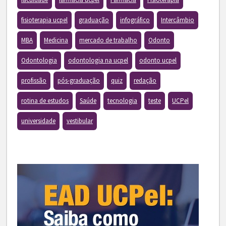
fisioterapia ucpel
graduação
infográfico
Intercâmbio
MBA
Medicina
mercado de trabalho
Odonto
Odontologia
odontologia na ucpel
odonto ucpel
profissão
pós-graduação
quiz
redação
rotina de estudos
Saúde
tecnologia
teste
UCPel
universidade
vestibular