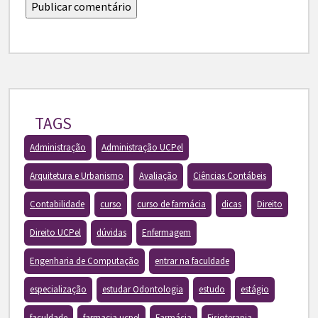
TAGS
Administração
Administração UCPel
Arquitetura e Urbanismo
Avaliação
Ciências Contábeis
Contabilidade
curso
curso de farmácia
dicas
Direito
Direito UCPel
dúvidas
Enfermagem
Engenharia de Computação
entrar na faculdade
especialização
estudar Odontologia
estudo
estágio
faculdade
farmacia ucpel
Farmácia
Fisioterapia