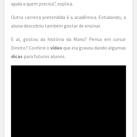
ajuda a quem precisa”, explica.
Outra carreira pretendida é a acadêmica. Estudando, a
aluna descobriu também gostar de ensinar.
E aí, gostou da história da Manu? Pensa em cursar
Direito? Confere o
vídeo
que ela gravou dando algumas
dicas
para futuros alunos.