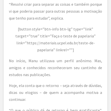
“Resolvi criar para separar as coisas e também porque
vi que poderia passar para outras pessoas a motivação
que tenho para estudar”, explica.
[button style=”btn-info btn-lg” type=”link”
target=”true” title=”Faça o teste de papelaria”
link=”https://materiais.ucpel.edu.br/teste-de-
papelaria” linkrel=””]
No início, Manu utilizava um perfil anônimo. Mas,
amigos e conhecidos reconheceram seu cantinho de
estudos nas publicações.
Hoje, ela conta que o retorno – seja através de dúvidas,
dicas ou elogios – de quem a acompanha motiva a
continuar.
“O que o público dá de retorno é bem gratificante”,