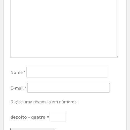
Nome
*
E-mail
*
Digite uma resposta em números:
dezoito − quatro =