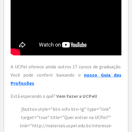
A UCPel oferece ainda outros 17 cursos de graduação.
Você pode conferir baixando o
nosso Guia das
Profissões
.
Está esperando o quê?
Vem Fazer a UCPel!
[button style=”btn-info btn-lg” type=”link”
target=”true” title=”Quer entrar na UCPel?”
link=”http://materiais.ucpel.edu.br/interesse-