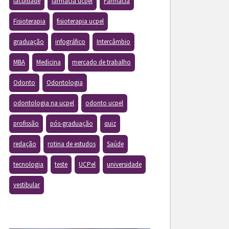
faculdade
farmacia ucpel
Farmácia
Fisioterapia
fisioterapia ucpel
graduação
infográfico
Intercâmbio
MBA
Medicina
mercado de trabalho
Odonto
Odontologia
odontologia na ucpel
odonto ucpel
profissão
pós-graduação
quiz
redação
rotina de estudos
Saúde
tecnologia
teste
UCPel
universidade
vestibular