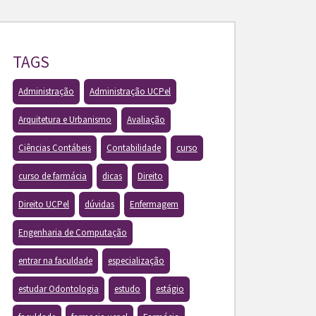
TAGS
Administração
Administração UCPel
Arquitetura e Urbanismo
Avaliação
Ciências Contábeis
Contabilidade
curso
curso de farmácia
dicas
Direito
Direito UCPel
dúvidas
Enfermagem
Engenharia de Computação
entrar na faculdade
especialização
estudar Odontologia
estudo
estágio