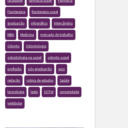
faculdade
farmacia ucpel
Farmácia
Fisioterapia
fisioterapia ucpel
graduação
infográfico
Intercâmbio
MBA
Medicina
mercado de trabalho
Odonto
Odontologia
odontologia na ucpel
odonto ucpel
profissão
pós-graduação
quiz
redação
rotina de estudos
Saúde
tecnologia
teste
UCPel
universidade
vestibular