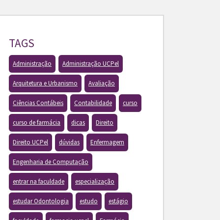
TAGS
Administração
Administração UCPel
Arquitetura e Urbanismo
Avaliação
Ciências Contábeis
Contabilidade
curso
curso de farmácia
dicas
Direito
Direito UCPel
dúvidas
Enfermagem
Engenharia de Computação
entrar na faculdade
especialização
estudar Odontologia
estudo
estágio