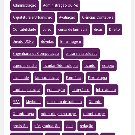
Administração
Administração UCPel
Arquitetura e Urbanismo
Avaliação
Ciências Contábeis
Contabilidade
curso
curso de farmácia
dicas
Direito
Direito UCPel
dúvidas
Enfermagem
Engenharia de Computação
entrar na faculdade
especialização
estudar Odontologia
estudo
estágio
faculdade
farmacia ucpel
Farmácia
Fisioterapia
fisioterapia ucpel
graduação
infográfico
Intercâmbio
MBA
Medicina
mercado de trabalho
Odonto
Odontologia
odontologia na ucpel
odonto ucpel
profissão
pós-graduação
quiz
redação