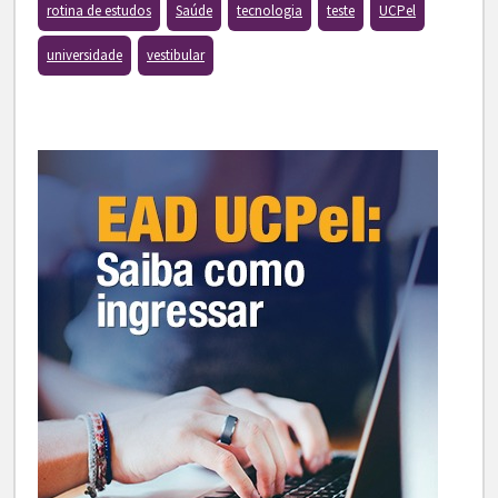
rotina de estudos
Saúde
tecnologia
teste
UCPel
universidade
vestibular