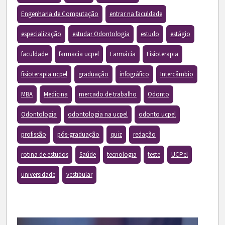
Engenharia de Computação
entrar na faculdade
especialização
estudar Odontologia
estudo
estágio
faculdade
farmacia ucpel
Farmácia
Fisioterapia
fisioterapia ucpel
graduação
infográfico
Intercâmbio
MBA
Medicina
mercado de trabalho
Odonto
Odontologia
odontologia na ucpel
odonto ucpel
profissão
pós-graduação
quiz
redação
rotina de estudos
Saúde
tecnologia
teste
UCPel
universidade
vestibular