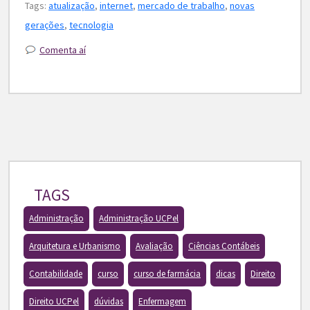
Tags:
atualização
,
internet
,
mercado de trabalho
,
novas
gerações
,
tecnologia
Comenta aí
TAGS
Administração
Administração UCPel
Arquitetura e Urbanismo
Avaliação
Ciências Contábeis
Contabilidade
curso
curso de farmácia
dicas
Direito
Direito UCPel
dúvidas
Enfermagem