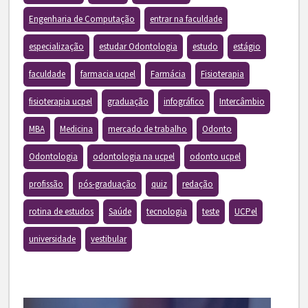
Engenharia de Computação
entrar na faculdade
especialização
estudar Odontologia
estudo
estágio
faculdade
farmacia ucpel
Farmácia
Fisioterapia
fisioterapia ucpel
graduação
infográfico
Intercâmbio
MBA
Medicina
mercado de trabalho
Odonto
Odontologia
odontologia na ucpel
odonto ucpel
profissão
pós-graduação
quiz
redação
rotina de estudos
Saúde
tecnologia
teste
UCPel
universidade
vestibular