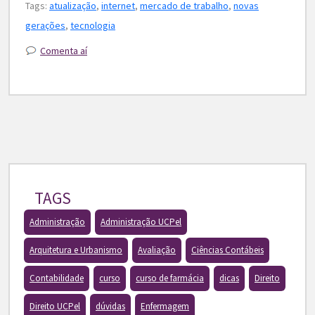
Tags:
atualização
,
internet
,
mercado de trabalho
,
novas
gerações
,
tecnologia
Comenta aí
TAGS
Administração
Administração UCPel
Arquitetura e Urbanismo
Avaliação
Ciências Contábeis
Contabilidade
curso
curso de farmácia
dicas
Direito
Direito UCPel
dúvidas
Enfermagem