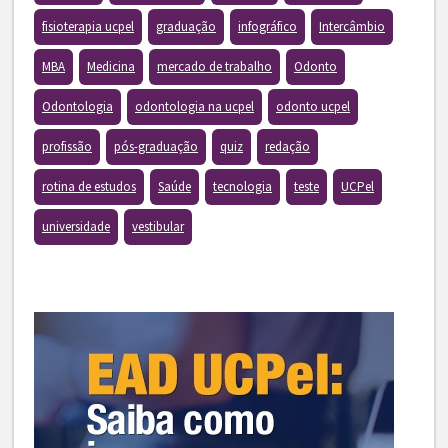
fisioterapia ucpel
graduação
infográfico
Intercâmbio
MBA
Medicina
mercado de trabalho
Odonto
Odontologia
odontologia na ucpel
odonto ucpel
profissão
pós-graduação
quiz
redação
rotina de estudos
Saúde
tecnologia
teste
UCPel
universidade
vestibular