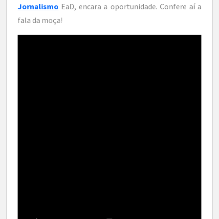
Jornalismo
EaD, encara a oportunidade. Confere aí a
fala da moça!