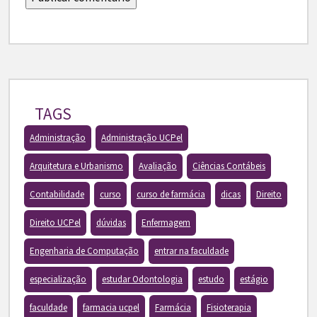
TAGS
Administração
Administração UCPel
Arquitetura e Urbanismo
Avaliação
Ciências Contábeis
Contabilidade
curso
curso de farmácia
dicas
Direito
Direito UCPel
dúvidas
Enfermagem
Engenharia de Computação
entrar na faculdade
especialização
estudar Odontologia
estudo
estágio
faculdade
farmacia ucpel
Farmácia
Fisioterapia