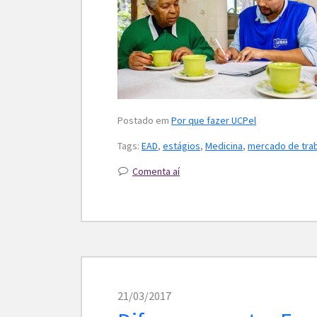
Postado em
Por que fazer UCPel
Tags:
EAD
,
estágios
,
Medicina
,
mercado de tra
Comenta aí
21/03/2017