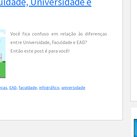
uldade, Universidade e
Você fica confuso em relação às diferenças
entre Universidade, Faculdade e EAD?
Então este post é para você!
nças
,
EAD
,
faculdade
,
infográfico
,
universidade