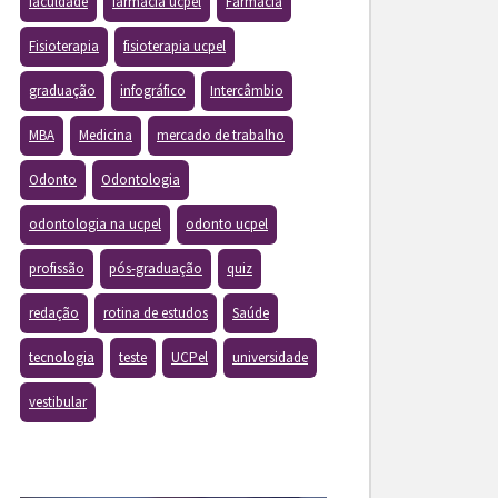
faculdade
farmacia ucpel
Farmácia
Fisioterapia
fisioterapia ucpel
graduação
infográfico
Intercâmbio
MBA
Medicina
mercado de trabalho
Odonto
Odontologia
odontologia na ucpel
odonto ucpel
profissão
pós-graduação
quiz
redação
rotina de estudos
Saúde
tecnologia
teste
UCPel
universidade
vestibular