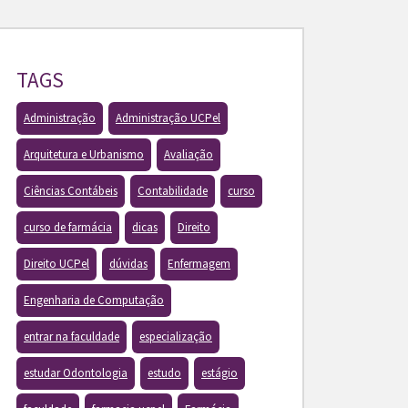
TAGS
Administração
Administração UCPel
Arquitetura e Urbanismo
Avaliação
Ciências Contábeis
Contabilidade
curso
curso de farmácia
dicas
Direito
Direito UCPel
dúvidas
Enfermagem
Engenharia de Computação
entrar na faculdade
especialização
estudar Odontologia
estudo
estágio